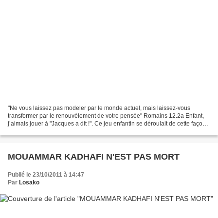
"Ne vous laissez pas modeler par le monde actuel, mais laissez-vous
transformer par le renouvèlement de votre pensée" Romains 12.2a Enfant,
j’aimais jouer à "Jacques a dit !". Ce jeu enfantin se déroulait de cette façon :
un meneur se tenait devant nous...
MOUAMMAR KADHAFI N'EST PAS MORT
Publié le 23/10/2011 à 14:47
Par
Losako