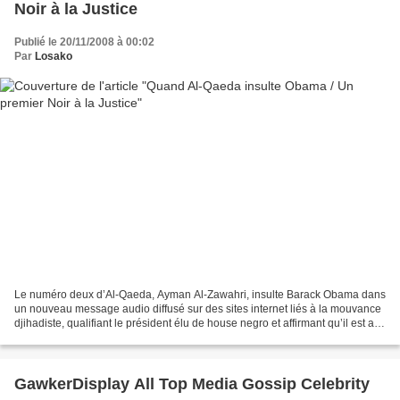
Noir à la Justice
Publié le 20/11/2008 à 00:02
Par
Losako
Le numéro deux d’Al-Qaeda, Ayman Al-Zawahri, insulte Barack Obama dans
un nouveau message audio diffusé sur des sites internet liés à la mouvance
djihadiste, qualifiant le président élu de house negro et affirmant qu’il est aux
antipodes des Afro-Américains...
GawkerDisplay All Top Media Gossip Celebrity