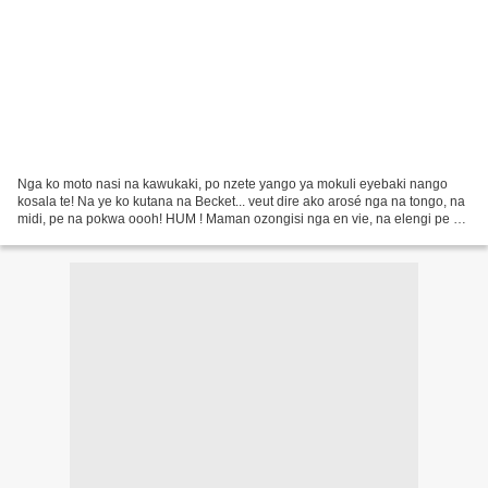
Nga ko moto nasi na kawukaki, po nzete yango ya mokuli eyebaki nango
kosala te! Na ye ko kutana na Becket... veut dire ako arosé nga na tongo, na
midi, pe na pokwa oooh! HUM ! Maman ozongisi nga en vie, na elengi pe na
posa ya ko vivre... Mon ami Mbuyi...