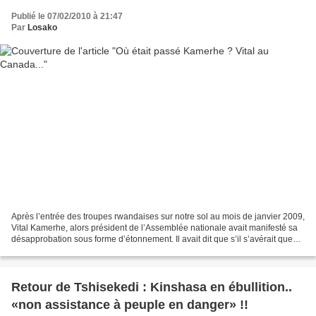
Publié le 07/02/2010 à 21:47
Par
Losako
Après l’entrée des troupes rwandaises sur notre sol au mois de janvier 2009,
Vital Kamerhe, alors président de l’Assemblée nationale avait manifesté sa
désapprobation sous forme d’étonnement. Il avait dit que s’il s’avérait que
l’entrée des troupes rwandaises...
Retour de Tshisekedi : Kinshasa en ébullition..
«non assistance à peuple en danger» !!