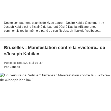
Douze compagnons et amis de Mzee Laurent Désiré Kabila témoignent : «
Joseph Kabila est le fils aîné de Laurent Désiré Kabila. »Et apprenez
comment Mzee lui-même a parlé de son fils Joseph ! Lukole Yedibuse
Madoa Doa Joseph Kabila et Selemani Kanambe...
Bruxelles : Manifestation contre la «victoire» de
«Joseph Kabila»
Publié le 18/12/2011 à 07:47
Par
Losako