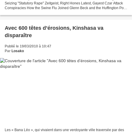
Seizing "Statutory Rape" Zeitgeist, Right Hones Latest, Gayest Czar Attack
Conspiracies How the Swine Flu Joined Glenn Beck and the Huffington Post
Real Estate Porn A Look at Polanski's...
Avec 600 têtes d’érosions, Kinshasa va
disparaître
Publié le 19/03/2010 à 10:47
Par
Losako
Les « Bana Léo », qui vivaient dans une verdoyante ville traversée par des