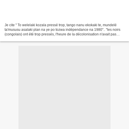
Je cite " To welelaki kozala pressé trop, tango nanu ekokaki te, mundelé
ta'mususu asalaki plan na ye po tozwa indépendance na 1980".. "les noirs
(congolais) ont été trop pressés, l'heure de la décolonisation n'avait pas
encore sonné, les blancs avaient...