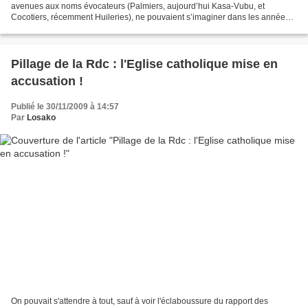
avenues aux noms évocateurs (Palmiers, aujourd’hui Kasa-Vubu, et
Cocotiers, récemment Huileries), ne pouvaient s’imaginer dans les années
50 que les Kinois seraient en 2010 sous...
Pillage de la Rdc : l'Eglise catholique mise en
accusation !
Publié le 30/11/2009 à 14:57
Par
Losako
On pouvait s'attendre à tout, sauf à voir l'éclaboussure du rapport des