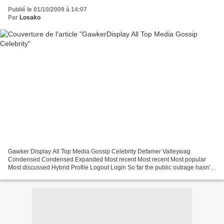
Publié le 01/10/2009 à 14:07
Par
Losako
Gawker Display All Top Media Gossip Celebrity Defamer Valleywag
Condensed Condensed Expanded Most recent Most recent Most popular
Most discussed Hybrid Profile Logout Login So far the public outrage hasn't
been nearly as intense as Janet Jackson's Nipplegate,...